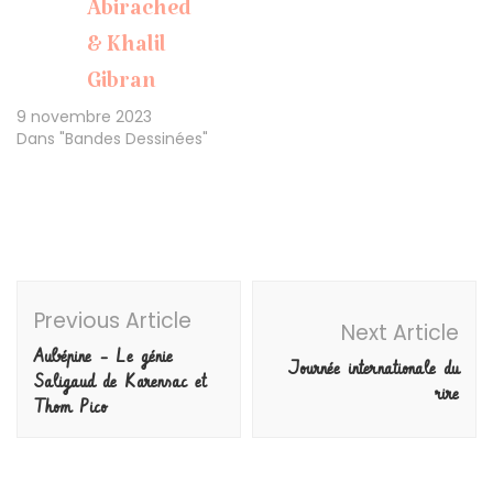
Abirached
& Khalil
Gibran
9 novembre 2023
Dans "Bandes Dessinées"
Post
Previous Article
Navigation
Next Article
Aubépine – Le génie
Journée internationale du
Saligaud de Karensac et
rire
Thom Pico