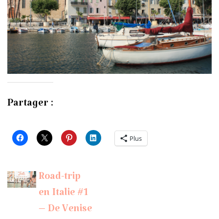
Partager :
Plus
Road-trip
en Italie #1
– De Venise