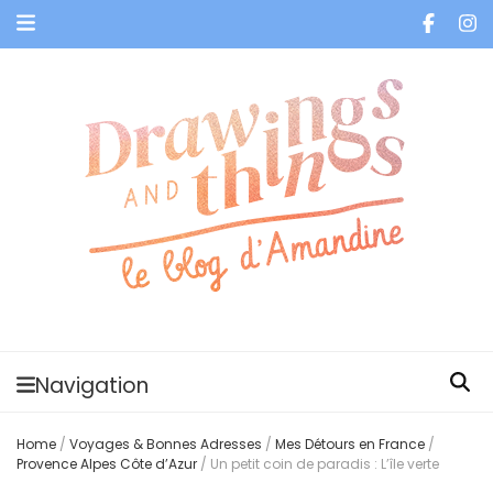
Je vis dans les bulles et celles des autres
Navigation
Home
/
Voyages & Bonnes Adresses
/
Mes Détours en France
/
Provence Alpes Côte d’Azur
/
Un petit coin de paradis : L’île verte