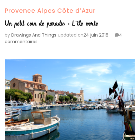
Provence Alpes Côte d’Azur
Un petit coin de paradis : L’île verte
by
Drawings And Things
updated on
24 juin 2018
4
sur
commentaires
Un
petit
coin
de
paradis
:
L’île
verte