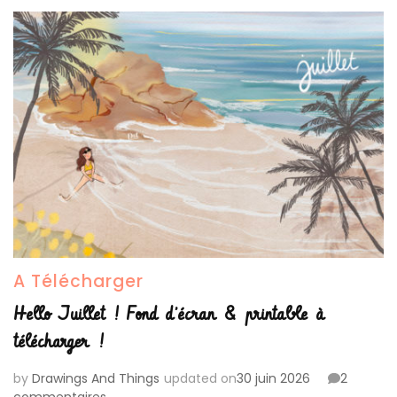
A Télécharger
Hello Juillet ! Fond d’écran & printable à
télécharger !
by
Drawings And Things
updated on
30 juin 2026
2
sur