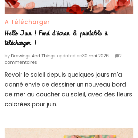
A Télécharger
Hello Juin ! Fond d’écran & printable à
télécharger !
by
Drawings And Things
updated on
30 mai 2026
2
sur
commentaires
Hello
Revoir le soleil depuis quelques jours m’a
Juin
!
donné envie de dessiner un nouveau bord
Fond
de mer au coucher du soleil, avec des fleurs
d’écran
&
colorées pour juin.
printable
à
télécharger
!