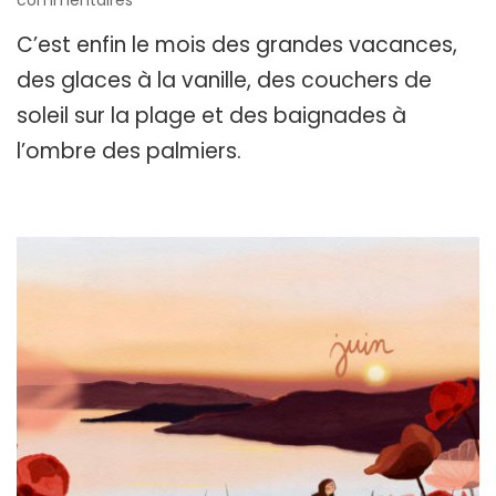
commentaires
Hello
C’est enfin le mois des grandes vacances,
Juillet
!
des glaces à la vanille, des couchers de
Fond
soleil sur la plage et des baignades à
d’écran
&
l’ombre des palmiers.
printable
à
télécharger
!