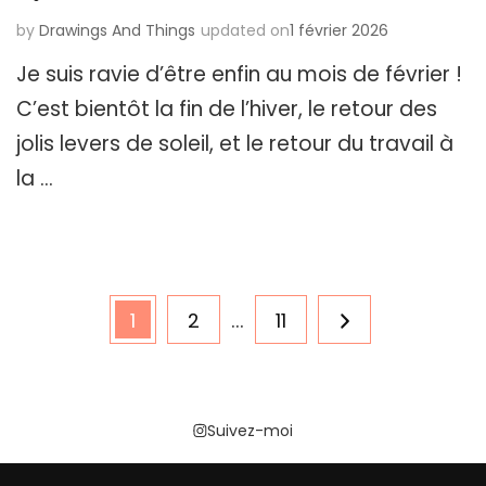
by
Drawings And Things
updated on
1 février 2026
Je suis ravie d’être enfin au mois de février !
C’est bientôt la fin de l’hiver, le retour des
jolis levers de soleil, et le retour du travail à
la …
Pagination
Page
Page
…
Page
1
2
11
des
publications
Suivez-moi