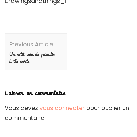
Drawingsandthings_1
Post
Previous Article
Navigation
Un petit coin de paradis :
L’île verte
Laisser un commentaire
Vous devez
vous connecter
pour publier un
commentaire.