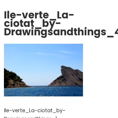
Ile-verte_La-
ciotat_by-
Drawingsandthings_
Ile-verte_La-ciotat_by-