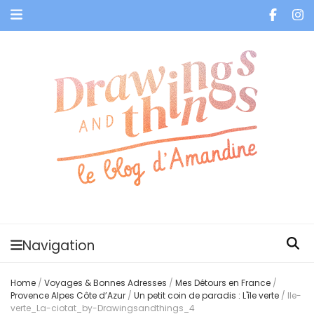
Je vis dans les bulles et celles des autres
Navigation
Home
/
Voyages & Bonnes Adresses
/
Mes Détours en France
/
Provence Alpes Côte d’Azur
/
Un petit coin de paradis : L'île verte
/
Ile-
verte_La-ciotat_by-Drawingsandthings_4