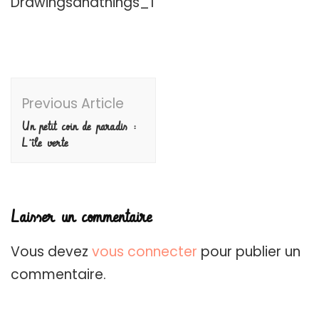
Drawingsandthings_1
Post
Previous Article
Navigation
Un petit coin de paradis :
L’île verte
Laisser un commentaire
Vous devez
vous connecter
pour publier un
commentaire.