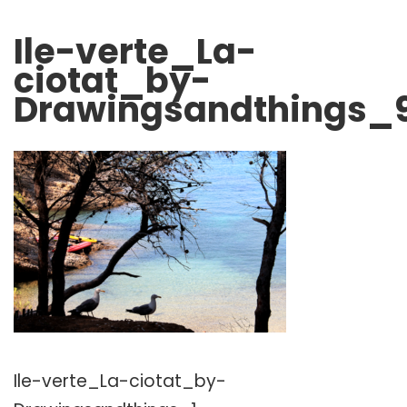
Ile-verte_La-
ciotat_by-
Drawingsandthings_
Ile-verte_La-ciotat_by-