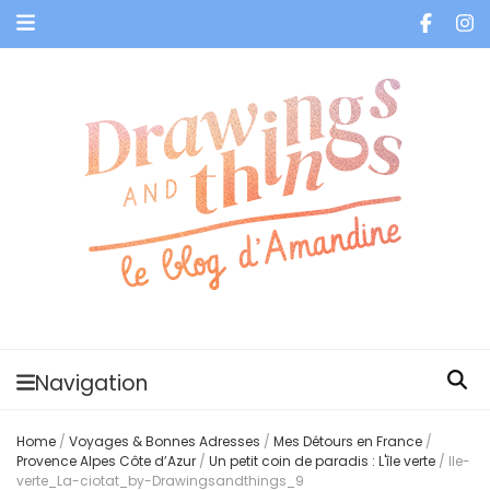
Je vis dans les bulles et celles des autres
Navigation
Home
/
Voyages & Bonnes Adresses
/
Mes Détours en France
/
Provence Alpes Côte d’Azur
/
Un petit coin de paradis : L'île verte
/
Ile-
verte_La-ciotat_by-Drawingsandthings_9