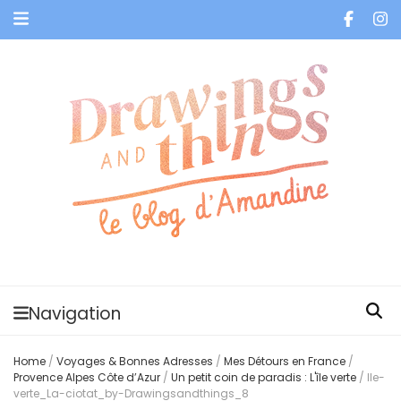
Je vis dans les bulles et celles des autres
Navigation
Home
/
Voyages & Bonnes Adresses
/
Mes Détours en France
/
Provence Alpes Côte d’Azur
/
Un petit coin de paradis : L'île verte
/
Ile-
verte_La-ciotat_by-Drawingsandthings_8