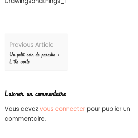
Drawingsandthings_1
Post
Previous Article
Navigation
Un petit coin de paradis :
L’île verte
Laisser un commentaire
Vous devez
vous connecter
pour publier un
commentaire.