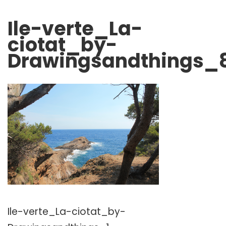
Ile-verte_La-
ciotat_by-
Drawingsandthings_
Ile-verte_La-ciotat_by-