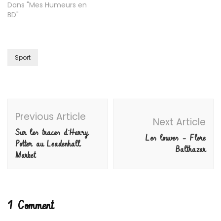
Dans "Mes Humeurs en
BD"
Sport
Post
Previous Article
Navigation
Next Article
Sur les traces d’Harry
Les louves – Flore
Potter au Leadenhall
Balthazar
Market
1 Comment