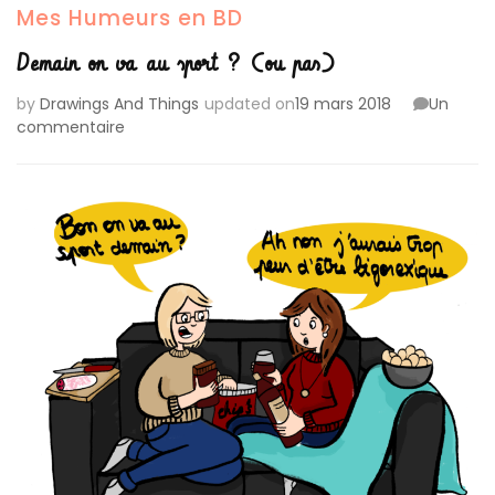
Mes Humeurs en BD
Demain on va au sport ? (ou pas)
by
Drawings And Things
updated on
19 mars 2018
Un
sur
commentaire
Demain
on
va
au
sport
?
(ou
pas)