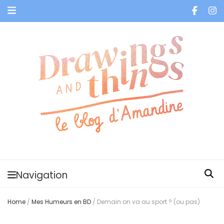
Je vis dans les bulles et celles des autres
Navigation
Home
/
Mes Humeurs en BD
/
Demain on va au sport ? (ou pas)