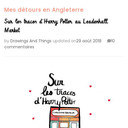
Mes détours en Angleterre
Sur les traces d’Harry Potter au Leadenhall
Market
by
Drawings And Things
updated on
29 août 2018
10
sur
commentaires
Sur
les
traces
d’Harry
Potter
au
Leadenhall
Market