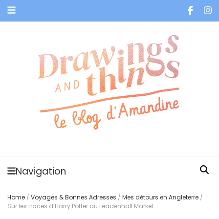
Je vis dans les bulles et celles des autres
Navigation
Home
/
Voyages & Bonnes Adresses
/
Mes détours en Angleterre
/
Sur les traces d’Harry Potter au Leadenhall Market