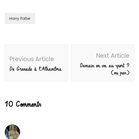
Harry Potter
Post
Next Article
Navigation
Previous Article
Demain on va au sport ?
De Grenade à l’Alhambra
(ou pas)
10 Comments