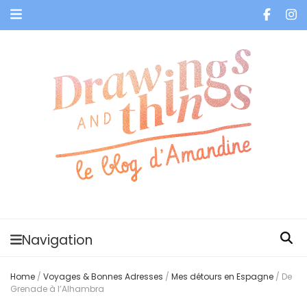
Je vis dans les bulles et celles des autres
Navigation
Home
/
Voyages & Bonnes Adresses
/
Mes détours en Espagne
/
De
Grenade à l’Alhambra