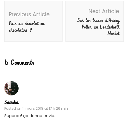
Post
Next Article
Navigation
Previous Article
Sur les traces d’Harry
Pain au chocolat ou
Potter au Leadenhall
chocolatine ?
Market
6 Comments
Samsha
Posted on
11 mars 2018 at 17 h 26 min
Superbe! ça donne envie.