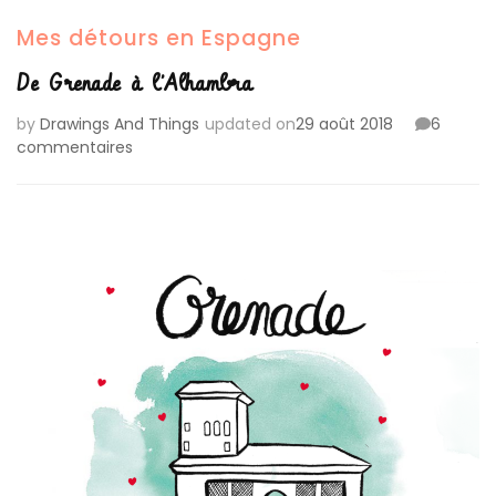
Mes détours en Espagne
De Grenade à l’Alhambra
by
Drawings And Things
updated on
29 août 2018
6
sur
commentaires
De
Grenade
à
l’Alhambra