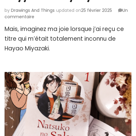
by
Drawings And Things
updated on
25 février 2025
Un
sur
commentaire
Le
Mais, imaginez ma joie lorsque j’ai reçu ce
voyage
de
titre qui m’était totalement inconnu de
Shuna
Hayao Miyazaki.
–
Hayao
Miyazaki