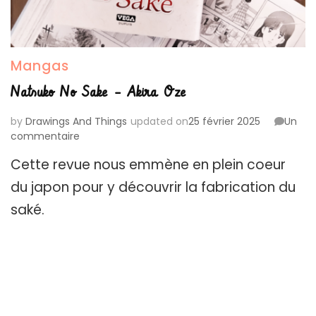
Mangas
Natsuko No Sake – Akira Oze
by
Drawings And Things
updated on
25 février 2025
Un
sur
commentaire
Natsuko
Cette revue nous emmène en plein coeur
No
Sake
du japon pour y découvrir la fabrication du
–
saké.
Akira
Oze