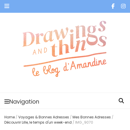
Je vis dans les bulles et celles des autres
Navigation
Home
/
Voyages & Bonnes Adresses
/
Mes Bonnes Adresses
/
Découvrir Lille, le temps d'un week-end
/
IMG_9070