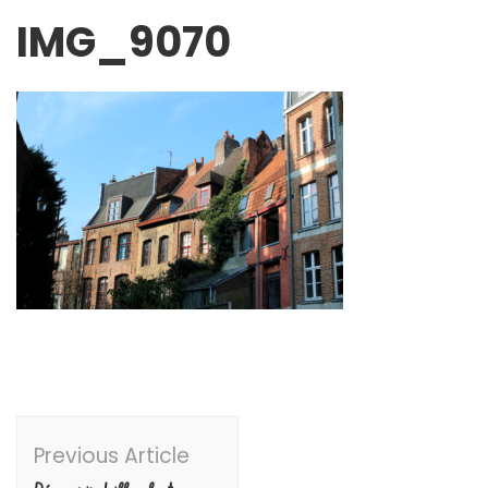
IMG_9070
Post
Previous Article
Navigation