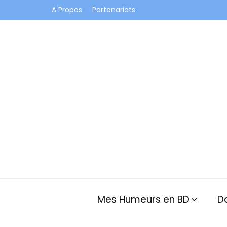
A Propos
Partenariats
Je vis dans les bulles et celles des autres
Mes Humeurs en BD
D