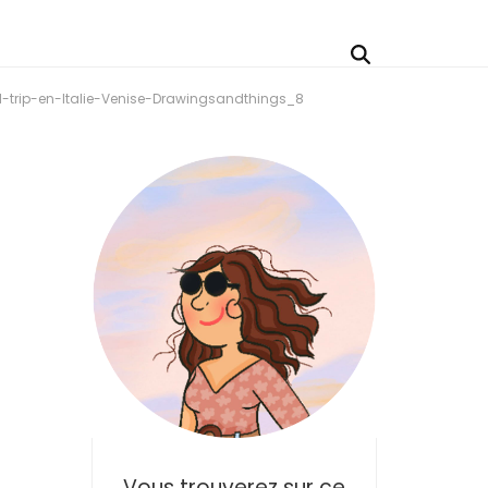
-trip-en-Italie-Venise-Drawingsandthings_8
Vous trouverez sur ce