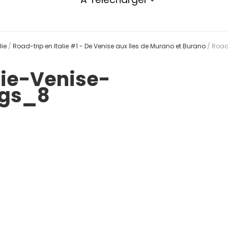
lie
/
Road-trip en Italie #1 - De Venise aux îles de Murano et Burano
/
Road
lie-Venise-
ngs_8