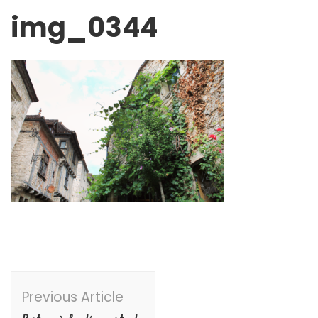
img_0344
Post
Previous Article
Navigation