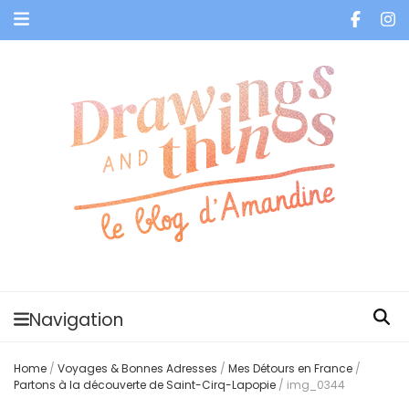
Je vis dans les bulles et celles des autres
Navigation
Home
/
Voyages & Bonnes Adresses
/
Mes Détours en France
/
Partons à la découverte de Saint-Cirq-Lapopie
/
img_0344