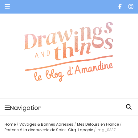
Je vis dans les bulles et celles des autres
Navigation
Home
/
Voyages & Bonnes Adresses
/
Mes Détours en France
/
Partons à la découverte de Saint-Cirq-Lapopie
/
img_0337