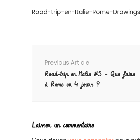
Road-trip-en-Italie-Rome-Drawing
Post
Navigation
Previous Article
Road-trip en Italie #5 – Que faire
à Rome en 4 jours ?
Laisser un commentaire