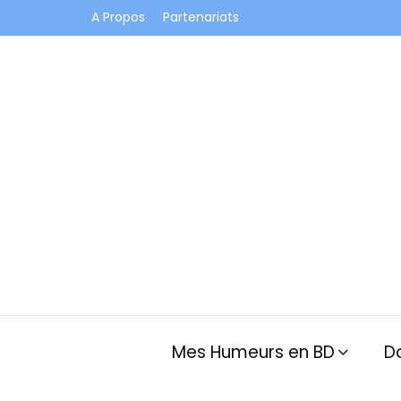
A Propos
Partenariats
Je vis dans les bulles et celles des autres
Mes Humeurs en BD
D