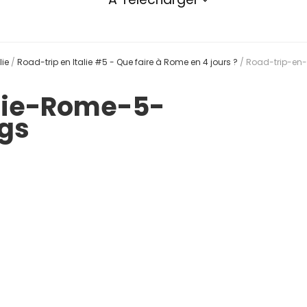
lie
/
Road-trip en Italie #5 - Que faire à Rome en 4 jours ?
/
Road-trip-en
alie-Rome-5-
gs