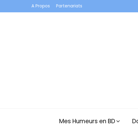
A Propos
Partenariats
Je vis dans les bulles et celles des autres
Mes Humeurs en BD
D