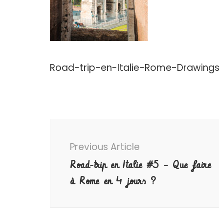
Road-trip-en-Italie-Rome-Drawing
Post
Navigation
Previous Article
Road-trip en Italie #5 – Que faire
à Rome en 4 jours ?