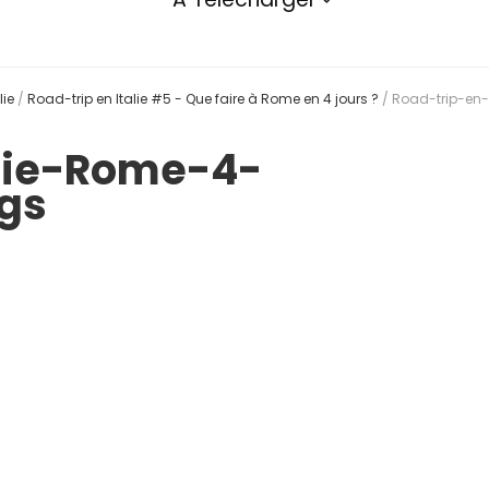
lie
/
Road-trip en Italie #5 - Que faire à Rome en 4 jours ?
/
Road-trip-en
alie-Rome-4-
gs