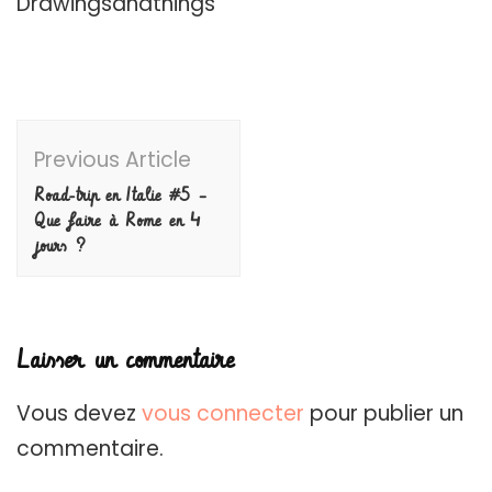
Drawingsandthings
Post
Previous Article
Navigation
Road-trip en Italie #5 –
Que faire à Rome en 4
jours ?
Laisser un commentaire
Vous devez
vous connecter
pour publier un
commentaire.