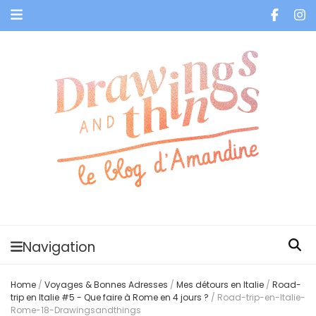
Je vis dans les bulles et celles des autres
Navigation
Home
/
Voyages & Bonnes Adresses
/
Mes détours en Italie
/
Road-
trip en Italie #5 - Que faire à Rome en 4 jours ?
/
Road-trip-en-Italie-
Rome-18-Drawingsandthings