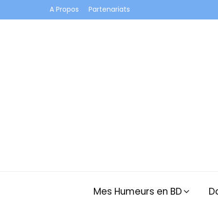
A Propos
Partenariats
Je vis dans les bulles et celles des autres
Mes Humeurs en BD
D