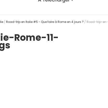
lie
/
Road-trip en Italie #5 - Que faire à Rome en 4 jours ?
/
Road-trip-en-
lie-Rome-11-
gs