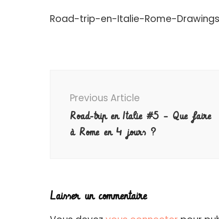
Road-trip-en-Italie-Rome-Drawing
Post
Navigation
Previous Article
Road-trip en Italie #5 – Que faire
à Rome en 4 jours ?
Laisser un commentaire