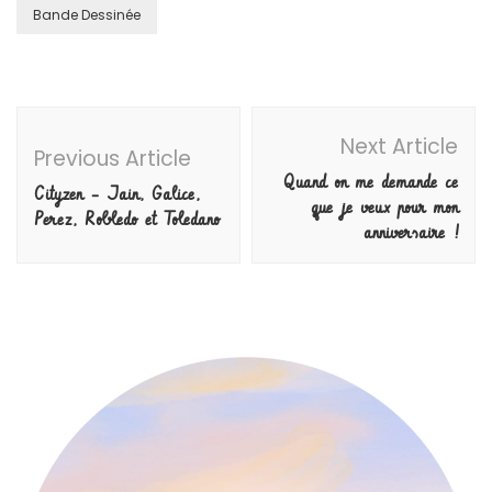
Bande Dessinée
Post
Next Article
Navigation
Previous Article
Quand on me demande ce
Cityzen – Jain, Galice,
que je veux pour mon
Perez, Robledo et Toledano
anniversaire !