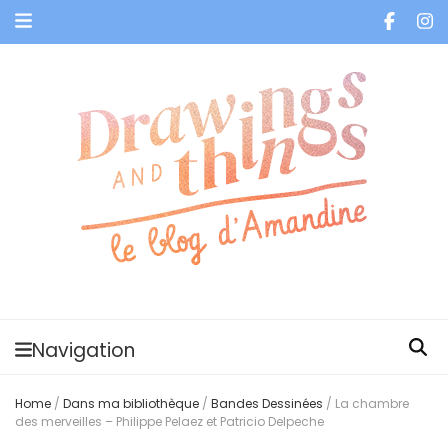
Je vis dans les bulles et celles des autres
Navigation
Home
/
Dans ma bibliothèque
/
Bandes Dessinées
/
La chambre
des merveilles – Philippe Pelaez et Patricio Delpeche