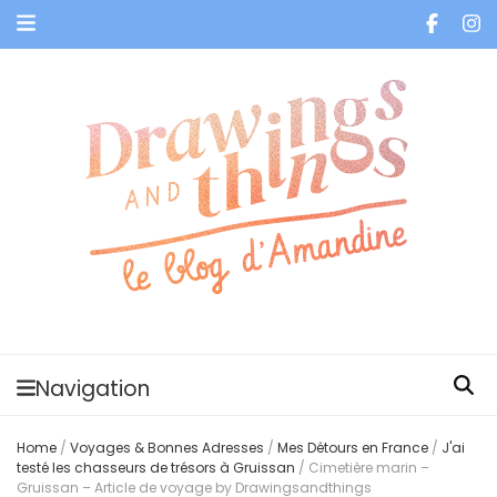
Je vis dans les bulles et celles des autres
Navigation
Home
/
Voyages & Bonnes Adresses
/
Mes Détours en France
/
J'ai
testé les chasseurs de trésors à Gruissan
/
Cimetière marin –
Gruissan – Article de voyage by Drawingsandthings