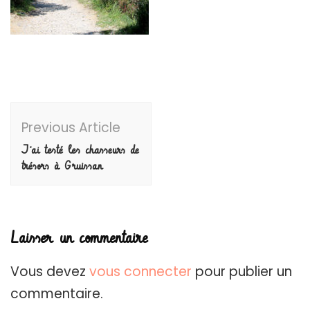
Post
Previous Article
Navigation
J’ai testé les chasseurs de
trésors à Gruissan
Laisser un commentaire
Vous devez
vous connecter
pour publier un
commentaire.