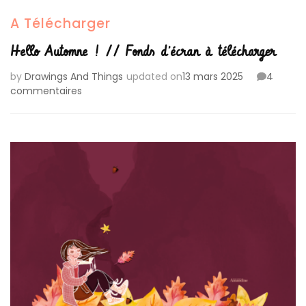
A Télécharger
Hello Automne ! // Fonds d’écran à télécharger
by
Drawings And Things
updated on
13 mars 2025
4
sur
commentaires
Hello
Automne
!
//
Fonds
d’écran
à
télécharger