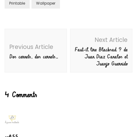
Printable
Wallpaper
Post
Next Article
Navigation
Previous Article
Faut-il lire Blacksad ? de
Des carnets, des carnets…
Juan Diaz Canales et
Juanjo Guarnido
4 Comments