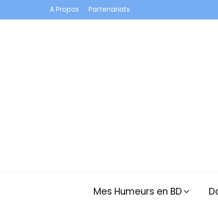
A Propos
Partenariats
Je vis dans les bulles et celles des autres
Mes Humeurs en BD
D