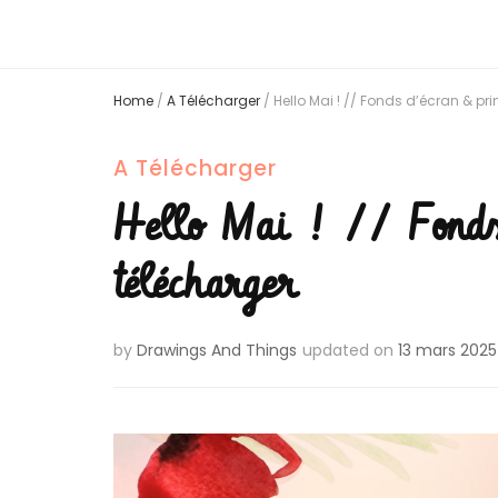
Home
/
A Télécharger
/
Hello Mai ! // Fonds d’écran & pr
A Télécharger
Hello Mai ! // Fonds
télécharger
by
Drawings And Things
updated on
13 mars 2025