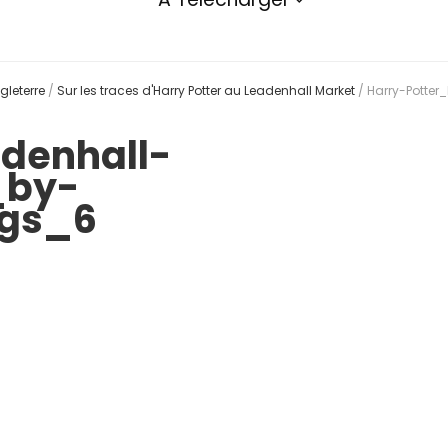
gleterre
/
Sur les traces d'Harry Potter au Leadenhall Market
/
Harry-Potte
denhall-
_by-
ngs_6