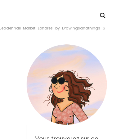
r_Leadenhall-Market_Londres_by-Drawingsandthings_6
Vous trouverez sur ce