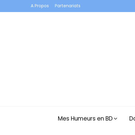
A Propos
Partenariats
Je vis dans les bulles et celles des autres
Mes Humeurs en BD
D