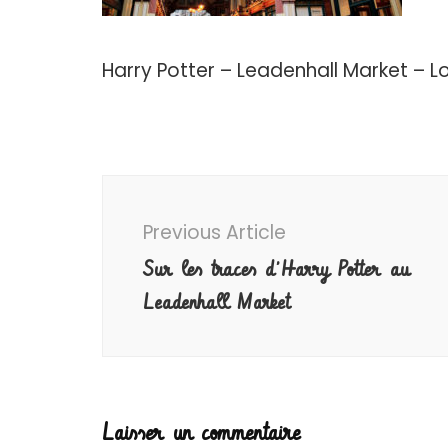
Harry Potter – Leadenhall Market – 
Post
Navigation
Previous Article
Sur les traces d’Harry Potter au
Leadenhall Market
Laisser un commentaire