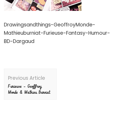
Drawingsandthings-GeoffroyMonde-
Mathieuburniat-Furieuse-Fantasy-Humour-
BD-Dargaud
Post
Previous Article
Navigation
Furieuse – Geoffroy
Monde & Mathieu Burniat