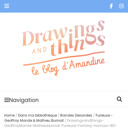
Je vis dans les bulles et celles des autres
Navigation
Home
/
Dans ma bibliothèque
/
Bandes Dessinées
/
Furieuse -
Geoffroy Monde & Mathieu Burniat
/
Drawingsandthings-
GeoffroyMonde-Mathieuburniat-Furieuse-Fantasy-Humour-BD-