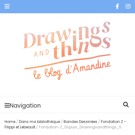
Je vis dans les bulles et celles des autres
Navigation
Home
/
Dans ma bibliothèque
/
Bandes Dessinées
/
Fondation Z -
Filippi et Lebeault
/
Fondation-Z_Dupuis_Drawingsandthings_5