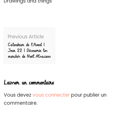
Drawings and things
Post
Previous Article
Navigation
Calendrier de l’Avent |
Jour 22 | Découvrir les
marchés de Noël Alsaciens
Laisser un commentaire
Vous devez
vous connecter
pour publier un
commentaire.