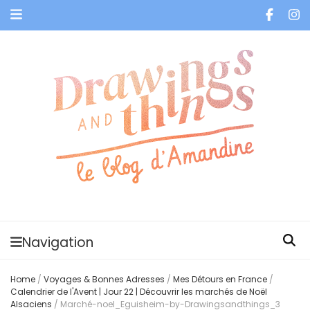
Je vis dans les bulles et celles des autres
Navigation
Home
/
Voyages & Bonnes Adresses
/
Mes Détours en France
/
Calendrier de l'Avent | Jour 22 | Découvrir les marchés de Noël
Alsaciens
/
Marché-noel_Eguisheim-by-Drawingsandthings_3