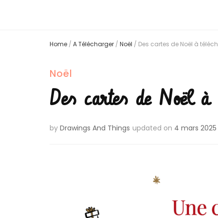
Home
/
A Télécharger
/
Noël
/
Des cartes de Noël à téléc
Noël
Des cartes de Noël à 
by
Drawings And Things
updated on
4 mars 2025