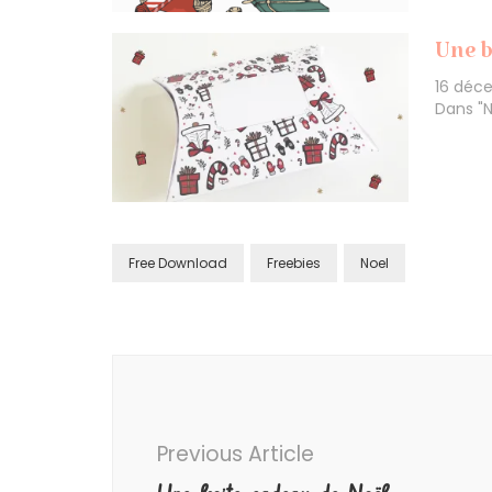
Une b
16 déc
Dans "N
Free Download
Freebies
Noel
Post
Navigation
Previous Article