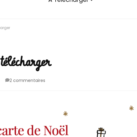
harger
télécharger
sur
2 commentaires
Des
cartes
de
Noël
à
télécharger