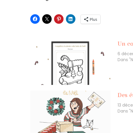
Plus
Un co
6 déce
Dans "N
Des é
13 déc
Dans "N