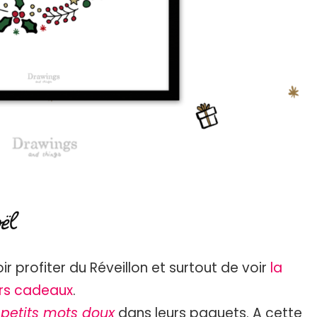
ël
r profiter du Réveillon et surtout de voir
la
urs cadeaux
.
petits mots doux
dans leurs paquets. A cette