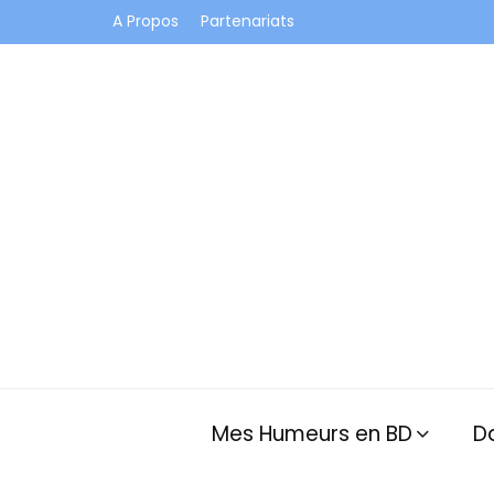
A Propos
Partenariats
Je vis dans les bulles et celles des autres
Mes Humeurs en BD
D