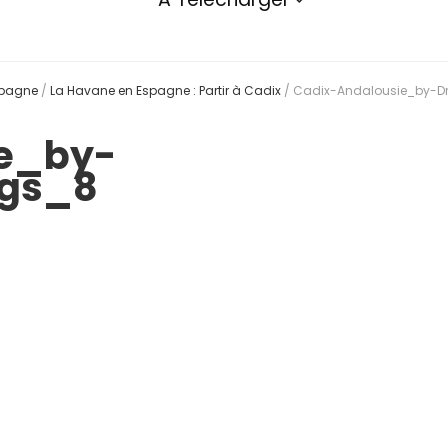
spagne
/
La Havane en Espagne : Partir à Cadix
/
Cadix-Andalousie_by-D
ie_by-
ngs_8