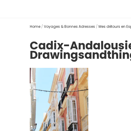
Home
/
Voyages & Bonnes Adresses
/
Mes détours en E
Cadix-Andalous
Drawingsandthi