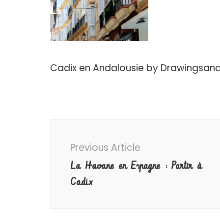
Cadix en Andalousie by Drawingsand
Post
Navigation
Previous Article
La Havane en Espagne : Partir à
Cadix