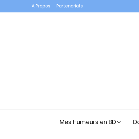
A Propos
Partenariats
Je vis dans les bulles et celles des autres
Mes Humeurs en BD
D