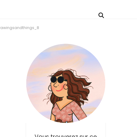
rawingsandthings_8
Vous trouverez sur ce