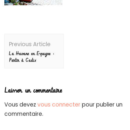
Post
Previous Article
Navigation
La Havane en Espagne :
Partir à Cadix
Laisser un commentaire
Vous devez
vous connecter
pour publier un
commentaire.