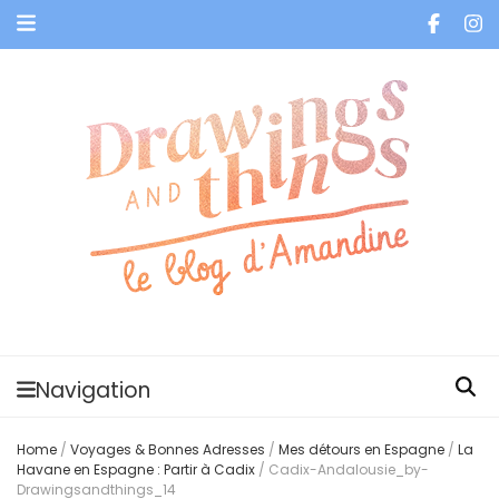
Je vis dans les bulles et celles des autres
Navigation
Home
/
Voyages & Bonnes Adresses
/
Mes détours en Espagne
/
La
Havane en Espagne : Partir à Cadix
/
Cadix-Andalousie_by-
Drawingsandthings_14