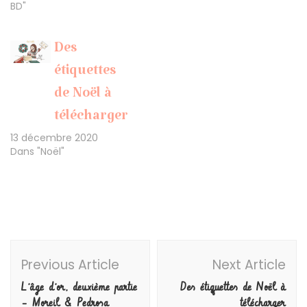
BD"
Des
étiquettes
de Noël à
télécharger
13 décembre 2020
Dans "Noël"
Post
Previous Article
Next Article
Navigation
L’âge d’or, deuxième partie
Des étiquettes de Noël à
– Moreil & Pedrosa
télécharger