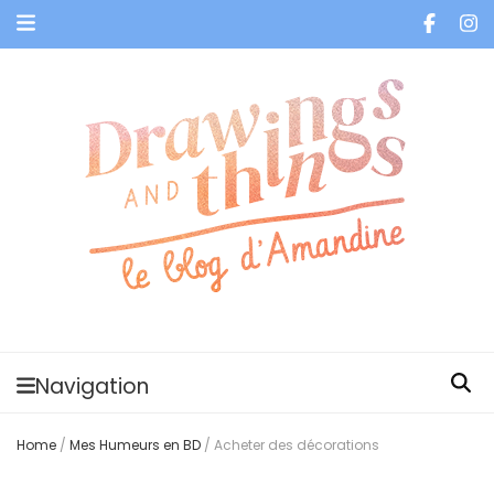
Je vis dans les bulles et celles des autres
Navigation
Home
/
Mes Humeurs en BD
/
Acheter des décorations