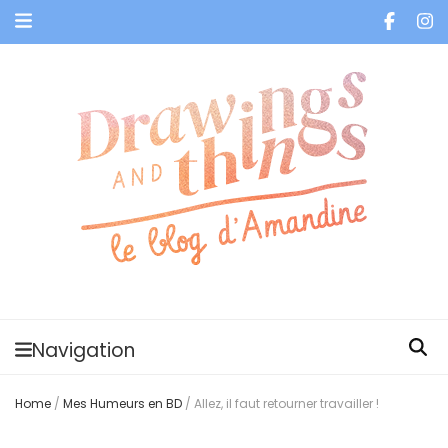
Je vis dans les bulles et celles des autres
Navigation
Home
/
Mes Humeurs en BD
/
Allez, il faut retourner travailler !