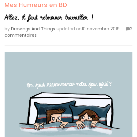
Mes Humeurs en BD
Allez, il faut retourner travailler !
by
Drawings And Things
updated on
10 novembre 2019
2
sur
commentaires
Allez,
il
faut
retourner
travailler
!