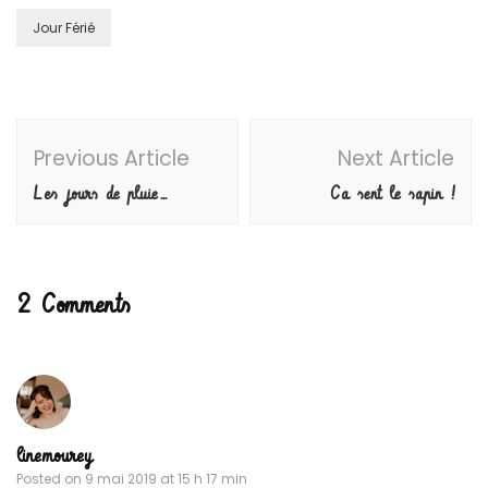
Jour Férié
Post
Previous Article
Next Article
Navigation
Les jours de pluie…
Ca sent le sapin !
2 Comments
linemourey
Posted on
9 mai 2019 at 15 h 17 min