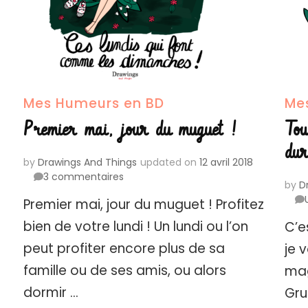
Mes Humeurs en BD
Me
Premier mai, jour du muguet !
Tou
dur
by
Drawings And Things
updated on
12 avril 2018
sur
3 commentaires
by
D
Premier
Premier mai, jour du muguet ! Profitez
mai,
jour
bien de votre lundi ! Un lundi ou l’on
C’e
du
peut profiter encore plus de sa
je 
muguet
!
famille ou de ses amis, ou alors
mag
dormir …
Gru