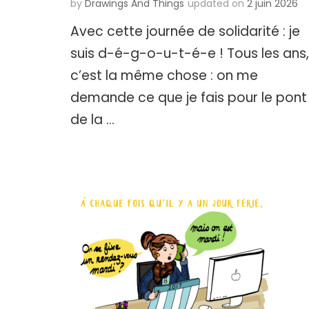
by
Drawings And Things
updated on
2 juin 2026
Avec cette journée de solidarité : je
suis d-é-g-o-u-t-é-e ! Tous les ans,
c’est la même chose : on me
demande ce que je fais pour le pont
de la …