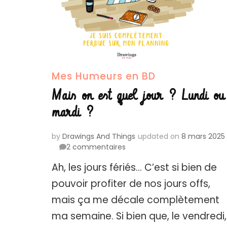
Mes Humeurs en BD
Mais on est quel jour ? Lundi ou
mardi ?
by
Drawings And Things
updated on
8 mars 2025
sur
2 commentaires
Mais
Ah, les jours fériés… C’est si bien de
on
est
pouvoir profiter de nos jours offs,
quel
mais ça me décale complètement
jour
?
ma semaine. Si bien que, le vendredi,
Lundi