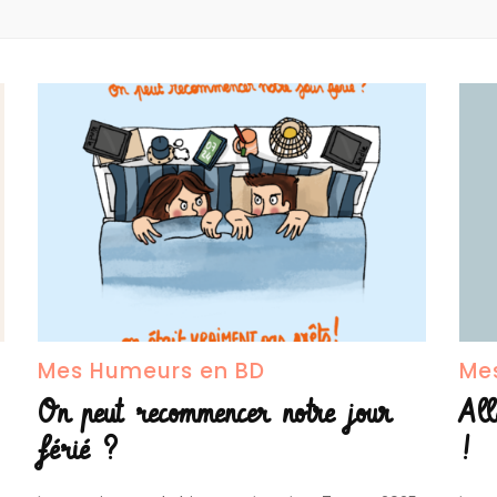
Mes Humeurs en BD
Me
On peut recommencer notre jour
All
férié ?
!