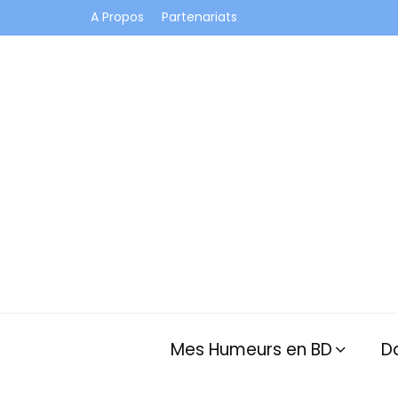
A Propos
Partenariats
Je vis dans les bulles et celles des autres
Mes Humeurs en BD
D