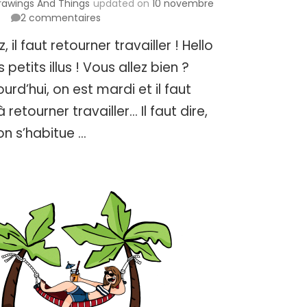
rawings And Things
updated on
10 novembre
sur
2 commentaires
Allez,
z, il faut retourner travailler ! Hello
il
faut
 petits illus ! Vous allez bien ?
retourner
ourd’hui, on est mardi et il faut
travailler
!
 retourner travailler… Il faut dire,
on s’habitue …