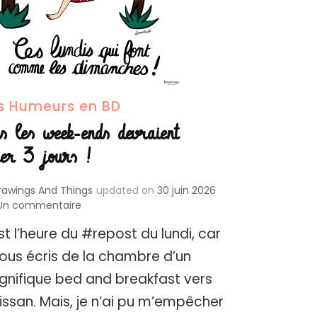
s Humeurs en BD
s les week-ends devraient
er 3 jours !
rawings And Things
updated on
30 juin 2026
sur
Un commentaire
Tous
st l’heure du #repost du lundi, car
les
week-
vous écris de la chambre d’un
ends
nifique bed and breakfast vers
devraient
durer
issan. Mais, je n’ai pu m’empêcher
3