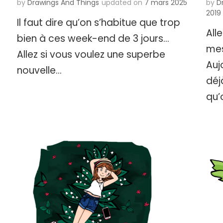
by
Drawings And Things
updated on
7 mars 2025
by
D
2019
Il faut dire qu’on s’habitue que trop
Alle
bien à ces week-end de 3 jours…
mes
Allez si vous voulez une superbe
Auj
nouvelle…
déjà
qu’