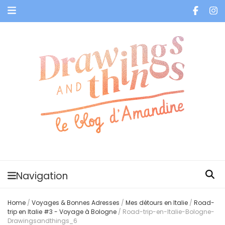
Je vis dans les bulles et celles des autres
Navigation
Home
/
Voyages & Bonnes Adresses
/
Mes détours en Italie
/
Road-
trip en Italie #3 - Voyage à Bologne
/
Road-trip-en-Italie-Bologne-
Drawingsandthings_6