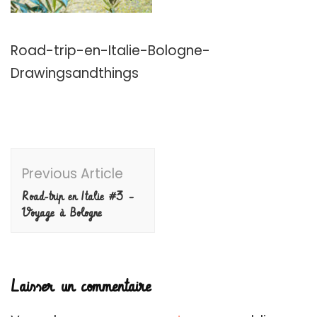
Road-trip-en-Italie-Bologne-
Drawingsandthings
Post
Previous Article
Navigation
Road-trip en Italie #3 –
Voyage à Bologne
Laisser un commentaire