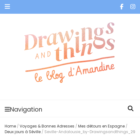
Je vis dans les bulles et celles des autres
Navigation
Home
/
Voyages & Bonnes Adresses
/
Mes détours en Espagne
/
Deux jours à Séville
/
Seville-Andalousie_by-Drawingsandthings_29