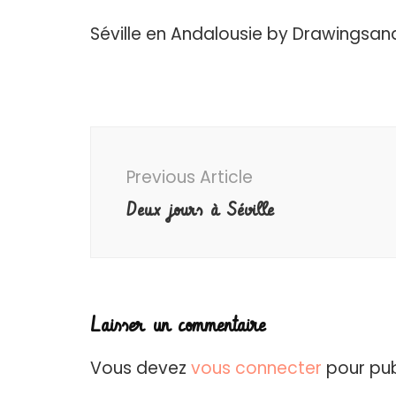
Séville en Andalousie by Drawingsan
Post
Navigation
Previous Article
Deux jours à Séville
Laisser un commentaire
Vous devez
vous connecter
pour pub