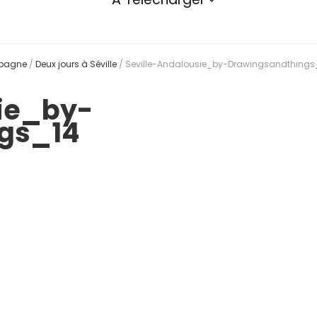
spagne
/
Deux jours à Séville
/
Seville-Andalousie_by-Drawingsandthings
sie_by-
gs_14