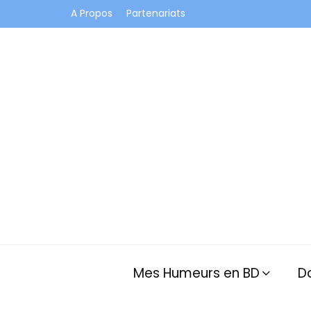
A Propos
Partenariats
Je vis dans les bulles et celles des autres
Mes Humeurs en BD
D