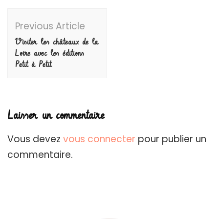
Post
Previous Article
Navigation
Visiter les châteaux de la
Loire avec les éditions
Petit à Petit
Laisser un commentaire
Vous devez
vous connecter
pour publier un
commentaire.