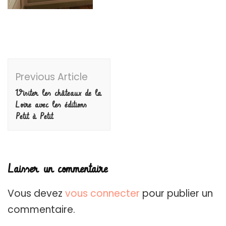
Post
Previous Article
Navigation
Visiter les châteaux de la
Loire avec les éditions
Petit à Petit
Laisser un commentaire
Vous devez
vous connecter
pour publier un
commentaire.