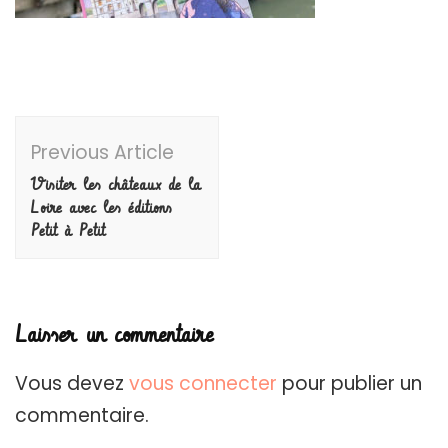
Post
Previous Article
Navigation
Visiter les châteaux de la
Loire avec les éditions
Petit à Petit
Laisser un commentaire
Vous devez
vous connecter
pour publier un
commentaire.