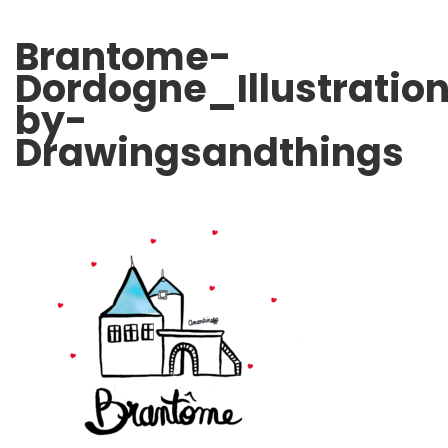
Brantome-
Dordogne_Illustratio
by-
Drawingsandthings