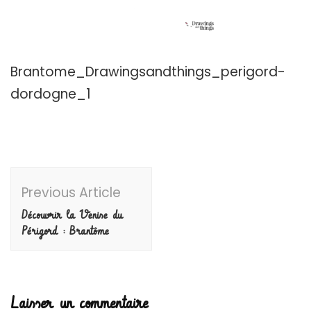
Brantome_Drawingsandthings_perigord-
dordogne_1
Post
Previous Article
Navigation
Découvrir la Venise du
Périgord : Brantôme
Laisser un commentaire