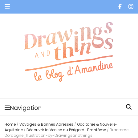
Je vis dans les bulles et celles des autres
Navigation
Home
/
Voyages & Bonnes Adresses
/
Occitanie & Nouvelle-
Aquitaine
/
Découvrir la Venise du Périgord : Brantôme
/
Brantome-
Dordogne_Illustration-by-Drawingsandthings