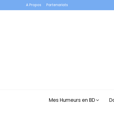
A Propos
Partenariats
Je vis dans les bulles et celles des autres
Mes Humeurs en BD
D