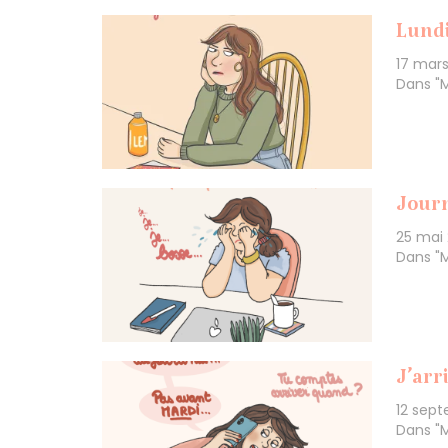
Lundi
17 mar
Dans "
Journ
25 mai
Dans "
J’arr
12 sep
Dans "