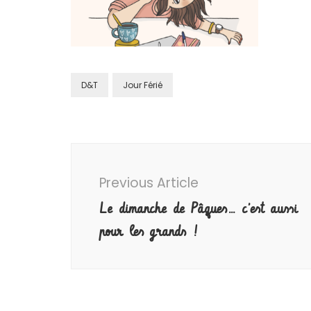
D&T
Jour Férié
Post
Navigation
Previous Article
Le dimanche de Pâques… c’est aussi
pour les grands !