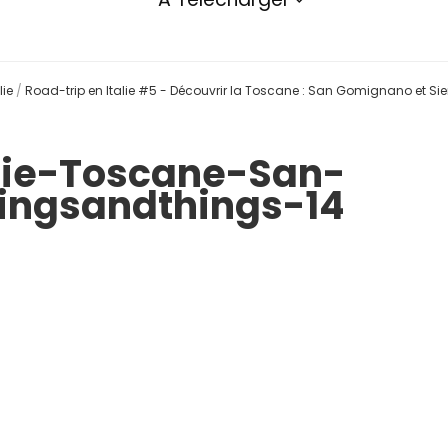
lie
/
Road-trip en Italie #5 - Découvrir la Toscane : San Gomignano et Si
lie-Toscane-San-
ngsandthings-14