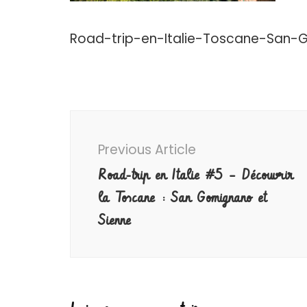
Road-trip-en-Italie-Toscane-San-
Post
Navigation
Previous Article
Road-trip en Italie #5 – Découvrir
la Toscane : San Gomignano et
Sienne