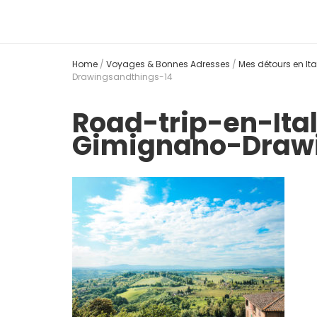
Home
/
Voyages & Bonnes Adresses
/
Mes détours en Ita
Drawingsandthings-14
Road-trip-en-Ita
Gimignano-Drawi