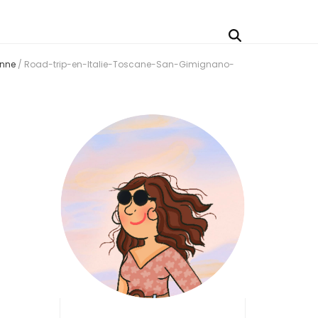
enne
/
Road-trip-en-Italie-Toscane-San-Gimignano-