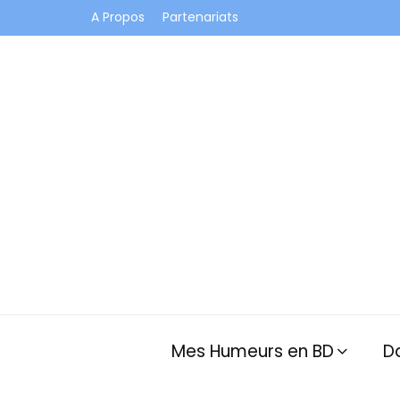
A Propos
Partenariats
Je vis dans les bulles et celles des autres
Mes Humeurs en BD
D