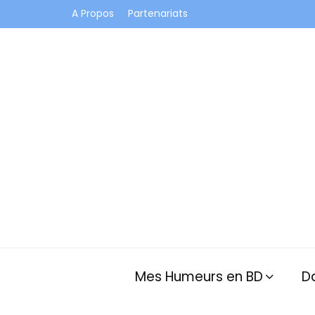
A Propos
Partenariats
Je vis dans les bulles et celles des autres
Mes Humeurs en BD
D