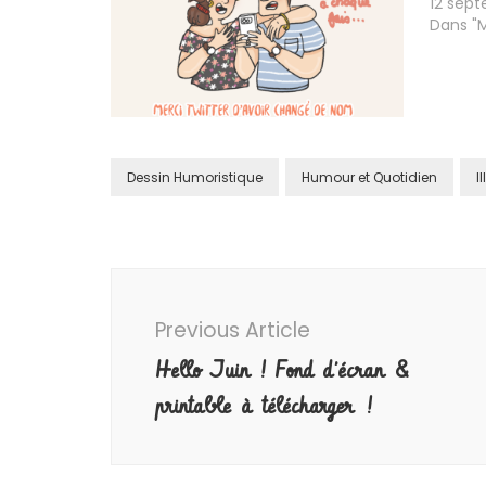
12 sep
Dans "
Dessin Humoristique
Humour et Quotidien
I
Post
Navigation
Previous Article
Hello Juin ! Fond d’écran &
printable à télécharger !