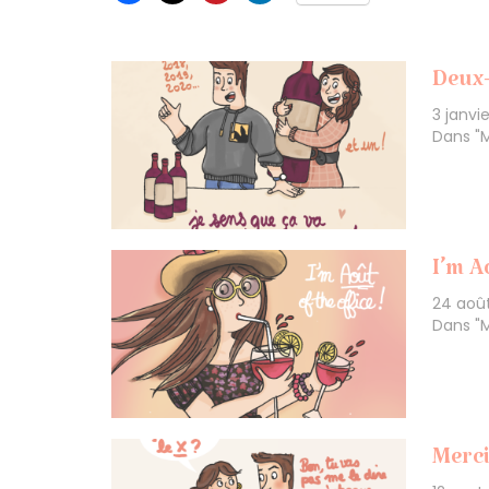
Deux-
3 janvi
Dans "
I’m A
24 aoû
Dans "
Merci