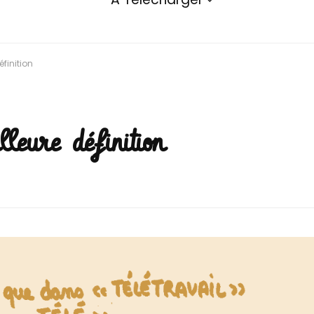
éfinition
lleure définition