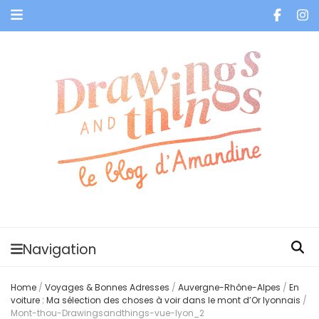
Je vis dans les bulles et celles des autres
Navigation
Home
/
Voyages & Bonnes Adresses
/
Auvergne-Rhône-Alpes
/
En
voiture : Ma sélection des choses à voir dans le mont d’Or lyonnais
/
Mont-thou-Drawingsandthings-vue-lyon_2