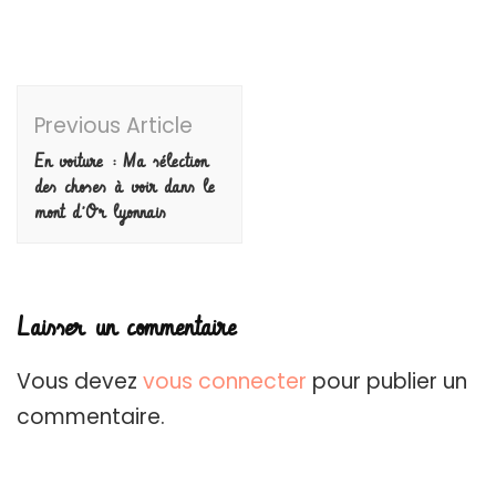
Post
Previous Article
Navigation
En voiture : Ma sélection
des choses à voir dans le
mont d’Or lyonnais
Laisser un commentaire
Vous devez
vous connecter
pour publier un
commentaire.