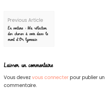
Post
Previous Article
Navigation
En voiture : Ma sélection
des choses à voir dans le
mont d’Or lyonnais
Laisser un commentaire
Vous devez
vous connecter
pour publier un
commentaire.