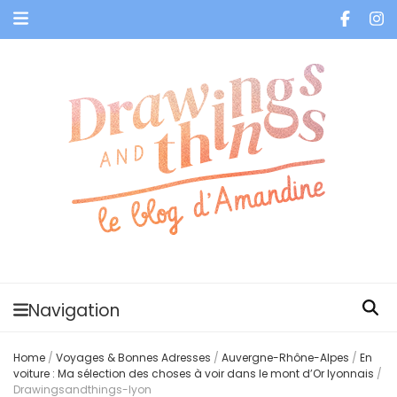
Je vis dans les bulles et celles des autres
Navigation
Home
/
Voyages & Bonnes Adresses
/
Auvergne-Rhône-Alpes
/
En
voiture : Ma sélection des choses à voir dans le mont d’Or lyonnais
/
Drawingsandthings-lyon