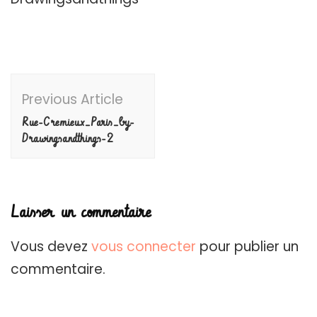
Post
Previous Article
Navigation
Rue-Cremieux_Paris_by-
Drawingsandthings-2
Laisser un commentaire
Vous devez
vous connecter
pour publier un
commentaire.