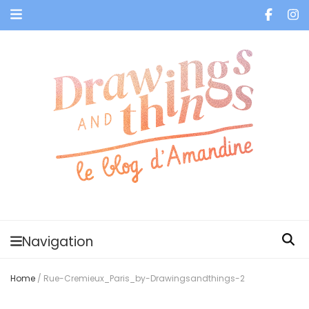
Je vis dans les bulles et celles des autres
Navigation
Home
/
Rue-Cremieux_Paris_by-Drawingsandthings-2