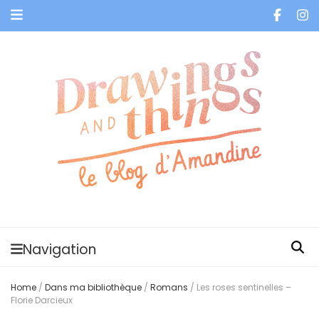
Je vis dans les bulles et celles des autres
Navigation
Home
/
Dans ma bibliothèque
/
Romans
/
Les roses sentinelles –
Florie Darcieux