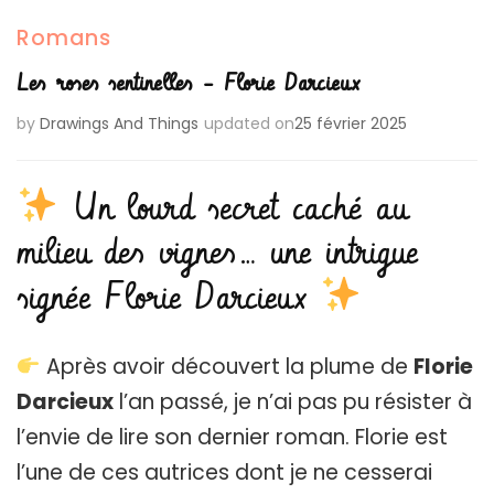
Romans
Les roses sentinelles – Florie Darcieux
by
Drawings And Things
updated on
25 février 2025
Un lourd secret caché au
milieu des vignes… une intrigue
signée Florie Darcieux
Après avoir découvert la plume de
Florie
Darcieux
l’an passé, je n’ai pas pu résister à
l’envie de lire son dernier roman. Florie est
l’une de ces autrices dont je ne cesserai