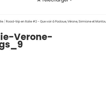
lie
/
Road-trip en Italie #2 - Que voir à Padoue, Vérone, Sirmione et Manto
lie-Verone-
ngs_9