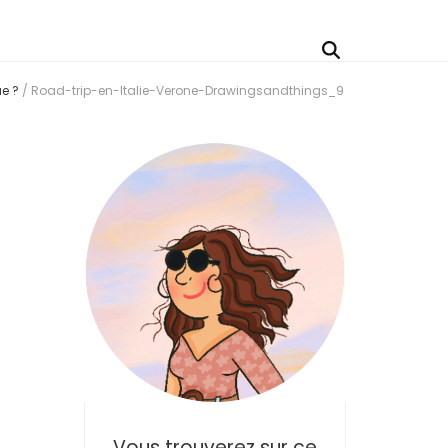
ue ?
/
Road-trip-en-Italie-Verone-Drawingsandthings_9
Vous trouverez sur ce