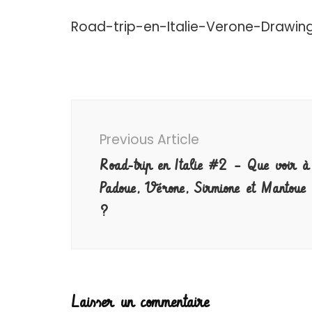
Road-trip-en-Italie-Verone-Drawing
Post
Navigation
Previous Article
Road-trip en Italie #2 – Que voir à
Padoue, Vérone, Sirmione et Mantoue
?
Laisser un commentaire