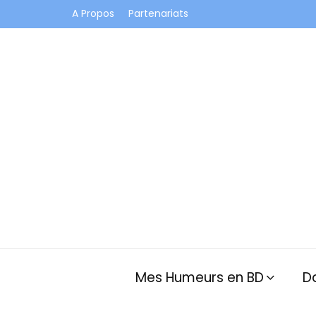
A Propos
Partenariats
Je vis dans les bulles et celles des autres
Mes Humeurs en BD
D