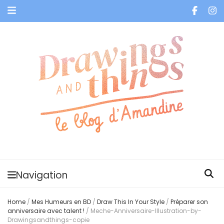
Je vis dans les bulles et celles des autres
Navigation
Home
/
Mes Humeurs en BD
/
Draw This In Your Style
/
Préparer son
anniversaire avec talent !
/
Meche-Anniversaire-Illustration-by-
Drawingsandthings-copie