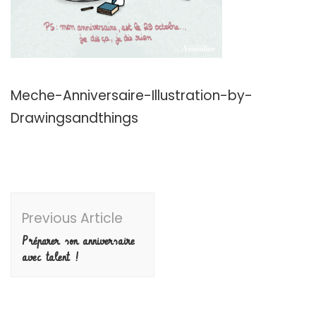
Meche-Anniversaire-Illustration-by-
Drawingsandthings
Post
Previous Article
Navigation
Préparer son anniversaire
avec talent !