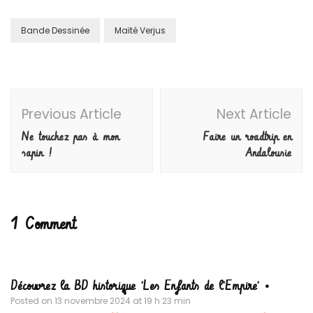
Bande Dessinée
Maïté Verjus
Post
Previous Article
Next Article
Navigation
Ne touchez pas à mon
Faire un roadtrip en
sapin !
Andalousie
1 Comment
Découvrez la BD historique 'Les Enfants de l'Empire' •
Posted on
13 novembre 2024 at 19 h 23 min