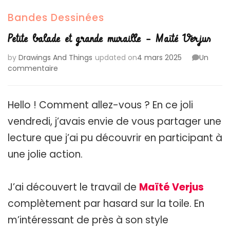
Bandes Dessinées
Petite balade et grande muraille – Maïté Verjus
by
Drawings And Things
updated on
4 mars 2025
Un
sur
commentaire
Petite
balade
et
Hello ! Comment allez-vous ? En ce joli
grande
vendredi, j’avais envie de vous partager une
muraille
–
lecture que j’ai pu découvrir en participant à
Maïté
une jolie action.
Verjus
J’ai découvert le travail de
Maïté Verjus
complètement par hasard sur la toile. En
m’intéressant de près à son style