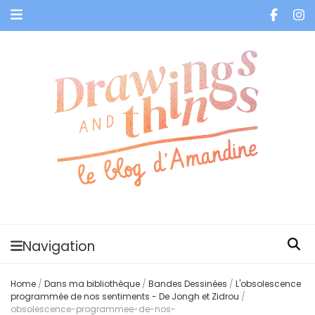
Je vis dans les bulles et celles des autres
Navigation
Home
/
Dans ma bibliothèque
/
Bandes Dessinées
/
L'obsolescence
programmée de nos sentiments - De Jongh et Zidrou
/
obsolescence-programmee-de-nos-