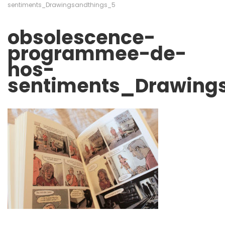
sentiments_Drawingsandthings_5
obsolescence-
programmee-de-
nos-
sentiments_Drawing