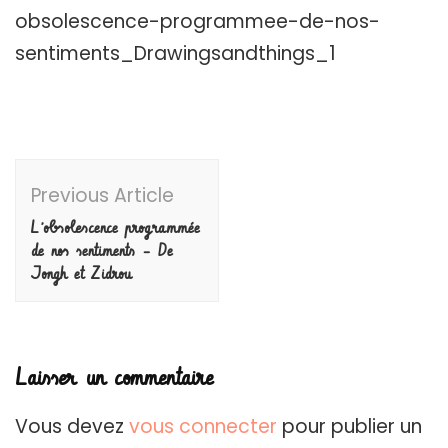
obsolescence-programmee-de-nos-
sentiments_Drawingsandthings_1
Post
Previous Article
Navigation
L’obsolescence programmée
de nos sentiments – De
Jongh et Zidrou
Laisser un commentaire
Vous devez
vous connecter
pour publier un