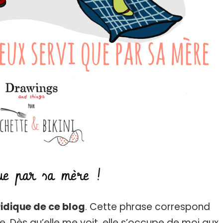
ue par sa mère !
éridique de ce blog
. Cette phrase correspond
. Dès qu’elle me voit, elle s’occupe de moi aux