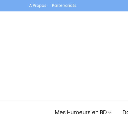
A Propos
Partenariats
Je vis dans les bulles et celles des autres
Mes Humeurs en BD
D