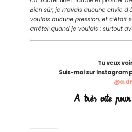
contacter une marque et profiter de le
Bien sûr, je n’avais aucune envie d’ê
voulais aucune pression, et c’étai
arrêter quand je voulais : surtout av
Tu veux voi
Suis-moi sur Instagram po
@a.dr
A très vite pour 