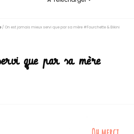
e
/
On est jamais mieux servi que par sa mère #Fourchette & Bikini
servi que par sa mère