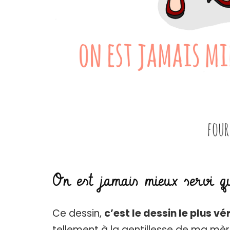
On est jamais mieux servi q
Ce dessin,
c’est le dessin le plus v
tellement à la gentillesse de ma mère