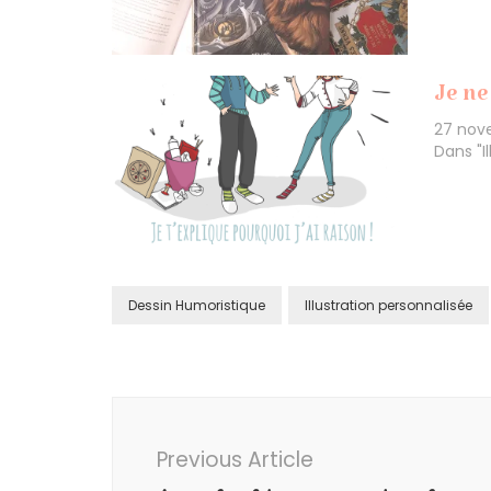
Je ne
27 nov
Dans "I
Dessin Humoristique
Illustration personnalisée
Post
Navigation
Previous Article